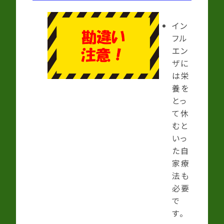
イン
フル
エン
ザに
は栄
養を
とっ
て休
むと
いっ
た自
家療
法も
必要
で
す。