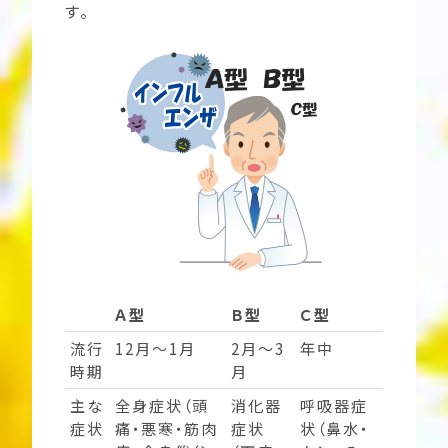
す。
Ａ型
Ｂ型
Ｃ型
流行
12月～1月
2月～3
年中
時期
月
主な
全身症状（頭
消化器
呼吸器症
症状
痛・悪寒・筋肉
症状
状（鼻水・