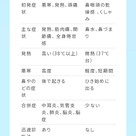
初発症
悪寒、発熱、頭痛
鼻咽頭の乾
状
燥感 、くしゃ
み
主な症
発熱、筋肉痛、関
鼻水、鼻づま
状
節痛、 全身倦怠
り
感
発熱
高い（38℃以上）
微熱（37℃
台）
悪寒
高度
軽度、短期間
鼻やの
後で起きる
ひき始めに
どの症
出る
状
合併症
中耳炎、気管支
少ない
炎、肺炎、脳炎、脳
症
迅速診
あり
なし