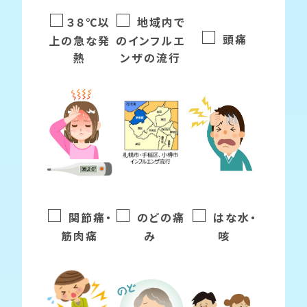
□
□
３８℃以
地域内で
□
頭痛
上の
急な発
の
インフルエ
熱
ンザの
流行
□
□
□
関節痛・
のどの痛
はな水・
筋肉痛
み
咳