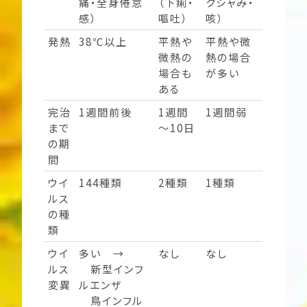
痛・全身倦怠
（下痢・
クシャみ・
感）
嘔吐）
咳）
発熱
38℃以上
平熱や
平熱や微
微熱の
熱の場合
場合も
が多い
ある
完治
1週間前後
1週間
1週間弱
まで
～10日
の期
間
ウイ
144種類
2種類
1種類
ルス
の種
類
ウイ
多い →
なし
なし
ルス
新型インフ
変異
ルエンザ
鳥インフル