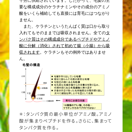
十分に供給されています。したがって、毛髪の主
要な構成成分のケラチナミンやその成分のアミノ
酸をいくら補給しても直接には育毛にはつながり
ません。
また、ケラチンというたんぱく質は口から取り
入れてもそのままでは吸収されません。全ての
タ
ンパク質はその構成成分であるペプチドやアミノ
酸に分解（消化）されて初めて腸（小腸）から吸
収されます
。ケラチンもその例外ではありませ
ん。
＊：タンパク質の最小単位がアミノ酸。アミノ
酸が集まりペプチドを作る。さらに、集まって
タンパク質を作る。