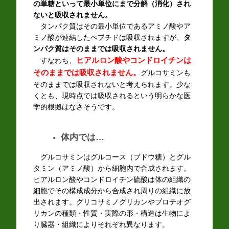
の単糖といって最小単位にまで分解（消化）され
ないと吸収されません。
タンパク質はその最小単位であるアミノ酸やア
ミノ酸が連結したぺプチドは吸収されますが、
タ
ンパク質はそのままでは吸収されません。
ヒアルロン酸やコンドロイチンは
すなわち、
そのままでは吸収されません。
グルコサミンも
そのままでは吸収されないと考えられます。少な
くとも、現時点では吸収されるという明らかな医
学的根拠はなさそうです。
体内では…
グルコサミンはグルコース（ブドウ糖）とグル
タミン（アミノ酸）から細胞内で合成されます。
ヒアルロン酸やコンドロイチン硫酸は体の組織の
細胞でその構成成分から合成され周りの組織に放
出されます。グリコサミノグリカンやプロテオグ
リカンの種類・性質・実際の形・構造は生物によ
り臓器・組織によりそれぞれ異なります。