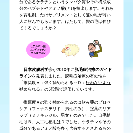
分であるケラチンというタンパク質やその構成成
分のペプチドやアミノ酸(＊)を抽出します。それら
を育毛剤またはサプリメントとして髪の毛が薄い
人に飲んでもらいます。はたして、髪の毛は伸び
てくるでしょうか？
日本皮膚科学会
が2010年に
脱毛症治療のガイド
ライン
を発表しました。脱毛症治療の有効性を
「推奨度Ａ：強く勧められる～Ｄ：
行わないよう
勧められる」の5段階で評価しています。
推薦度Ａの強く勧められるのは飲み薬のプロペ
シア（フェナステリド、男性のみ）、塗薬のリア
ップ（ミノキシジル、男女）のみでした。自毛植
毛はＢ、人工毛植毛はＤでした。ケラチンやその
成分であるアミノ酸を多く含有するとされるもの