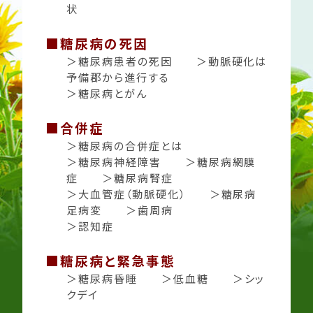
状
■糖尿病の死因
＞糖尿病患者の死因
＞動脈硬化は
予備郡から進行する
＞糖尿病とがん
■合併症
＞糖尿病の合併症とは
＞糖尿病神経障
害
＞糖尿病網膜
症
＞糖尿病腎症
＞大血管症（動脈硬化）
＞糖尿病
足病変
＞歯周病
＞認知症
■糖尿病と緊急事態
＞糖尿病昏睡
＞低血糖
＞シッ
クデイ