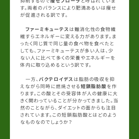
抑制するので
痩せフローラ
と呼ばれていま
す。両者のバランスにより肥満あるいは痩せ
が促進される訳です。
ファーミキューテス
は難消化性の食物繊
維すらエネルギーに変える力があります。ま
ったく同じ質で同じ量の食べ物を食べたと
しても、ファーミキューテスが多い人は、少
ない人に比べて多くの栄養やエネルギーを
体内に取り込めるという訳です。
一方、
バクテロイデス
は脂肪の吸収を抑
えながら同時に燃焼させる
短鎖脂肪酸
を作
ります。この酸とその受容体が人の健康に大
きく関わっていることが分かってきました。当
然のことながら、ダイエットの面からも注目
されています。この短鎖脂肪酸とはどのよう
なものなのでしょうか？