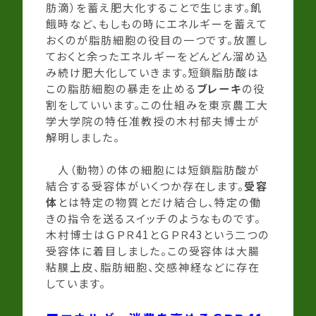
肪滴）を蓄え肥大化することで生じます。飢
餓時など、もしもの時にエネルギーを蓄えて
おくのが脂肪細胞の役目の一つです。放置し
ておくと余ったエネルギーをどんどん溜め込
み続け肥大化していきます。短鎖脂肪酸は
この脂肪細胞の暴走を止める
ブレーキ
の役
割をしていいます。この仕組みを東京農工大
学大学院の特任准教授の木村郁夫博士が
解明しました。
人（動物）の体の細胞には短鎖脂肪酸が
結合する受容体がいくつか存在します。
受容
体
とは特定の物質とだけ結合し、特定の働
きの指令を送るスイッチのようなものです。
木村博士はＧＰＲ41とＧＰＲ43という二つの
受容体に着目しました。この受容体は大腸
粘膜上皮、脂肪細胞、交感神経などに存在
しています。