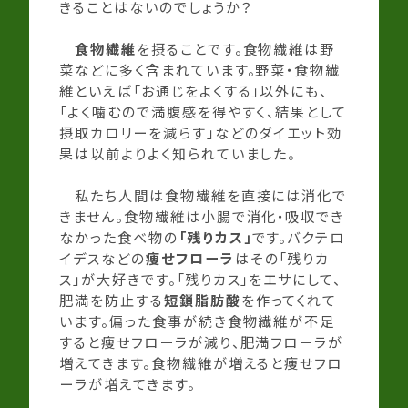
きることはないのでしょうか？
食物繊維
を摂ることです。食物繊維は野
菜などに多く含まれています。野菜・食物繊
維といえば「お通じをよくする」以外にも、
「よく噛むので満腹感を得やすく、結果として
摂取カロリーを減らす」などのダイエット効
果は以前よりよく知られていました。
私たち人間は食物繊維を直接には消化で
きません。食物繊維は小腸で消化・吸収でき
なかった食べ物の
「残りカス」
です。バクテロ
イデスなどの
痩せフローラ
はその「残りカ
ス」が大好きです。「残りカス」をエサにして、
肥満を防止する
短鎖脂肪酸
を作ってくれて
います。偏った食事が続き食物繊維が不足
すると痩せフローラが減り、肥満フローラが
増えてきます。食物繊維が増えると痩せフロ
ーラが増えてきます。