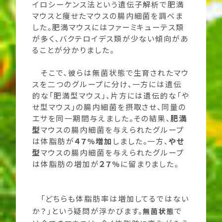
イロシーケンス法という遺伝子解析で肥満
マウスと痩せたマウスの腸内細菌を調べま
した。肥満マウスにはファーミキューテス類
が多く、バクテロイデス類が少ない傾向があ
ることが分かりました。
そこで、彼らは無菌状態で生育されたマウ
スを二つのグループに分け、一方には遺伝
的な「肥満型マウス」、片方には遺伝的な「や
せ型マウス」の腸内細菌を摂取させ、同量の
エサを同一期間与えました。その結果、
肥満
型
マウスの腸内細菌を与えられたグループ
は体脂肪が
４７％増加
しました。一方、
やせ
型
マウスの腸内細菌を与えられたグループ
は体脂肪の増加が
２７％
に留まりました。
「どちらも体脂肪率は増加してるではない
か？」という疑問が浮かびます。
で
無菌状態