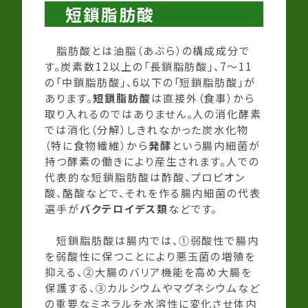
短鎖脂肪酸
脂肪酸とは油脂（あぶら）の構成成分で
す。炭素数12以上の「長鎖脂肪酸」、7～11
の「中鎖脂肪酸」、6以下の「短鎖脂肪酸」が
あります。
短鎖脂肪酸
は直接外（食事）から
取り入れるのではありません。人の消化酵素
では消化（分解）しきれなかった炭水化物
（特に食物繊維）から
発酵
という腸内細菌が
持つ酵素の働きにより産生されます。人での
代表的な短鎖脂肪酸は酢酸、プロピオン
酸、酪酸などで、それを作る腸内細菌の代表
選手が
バクテロイデス類
などです。
短鎖脂肪酸は腸内では、①弱酸性で腸内
を弱酸性に保つことにより悪玉菌の増殖を
抑える、②大腸のバリア機能を高め大腸を
保護する、③カルシウムやマグネシウムなど
の重要なミネラルを水溶性に変化させ体内