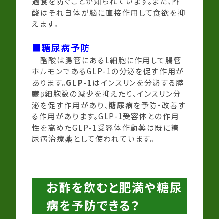
過食を防ぐことが知られています。また、酢
酸はそれ自体が脳に直接作用して食欲を抑
えます。
■糖尿病予防
酪酸は腸管にあるL細胞に作用して腸管
ホルモンであるGLP-1の分泌を促す作用が
あります。
GLP-1
はインスリンを分泌する膵
臓β細胞数の減少を抑えたり、インスリン分
泌を促す作用があり、
糖尿
病
を予防・改善す
る作用があります。GLP-1受容体との作用
性を高めたGLP-1受容体作動薬は既に糖
尿病治療薬として使われています。
お酢を飲むと肥満や糖尿
病を予防できる？