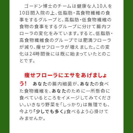
ゴードン博士のチームは健康な人10人を
10日間入院の上、低脂肪・高食物繊維の食
事をするグループと、高脂肪・低食物繊維の
食物の食事をするグループに分けて腸内フ
ローラの変化をみています。すると、低脂肪・
高食物繊維食のグループでは肥満フローラ
が減り、痩せフローラが増えました。この変
化は24時間後には既に始まっていたとのこ
とです。
痩せフローラにエサをあげましょ
う！
あなた
の腸内細菌が、
あなた
の食べ
た食物繊維を、
あなた
のために一所懸命に
食べているところをイメージしてみてくださ
い。いきなり野菜を「しっかり」は無理でも、
今より
「少しでも多く」
食べるよう心掛けて
みませんか。