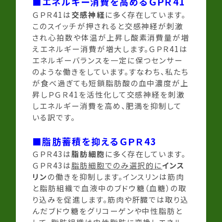
■エネルギー消費を高めるＧＰＲ41
ＧＰＲ41は
交感神経
に多く存在しています。
このスイッチが押されると交感神経が刺激
され心拍数や体温が上昇し酸素消費量が増
えエネルギー消費が増大します。ＧＰＲ41は
エネルギーバランスを一定に保つセンサー
のような働きをしています。すなわち、私たち
が食べ過ぎても短鎖脂肪酸の血中濃度が上
昇しＰＧＲ41を活性化して交感神経を刺激
しエネルギー消費を高め、肥満を抑制して
いる訳です。
■脂肪蓄積を抑えるＧＰＲ43
ＧＰＲ43は
脂肪細胞
に多く存在しています。
ＧＰＲ43は
脂肪細胞でのみ選択的に
インス
リン
の働きを抑制します。インスリンは筋肉
と脂肪組織で血液中のブドウ糖（血糖）の取
り込みを促進します。筋肉や肝臓では取り込
んだブドウ糖をグリコーゲンや中性脂肪と