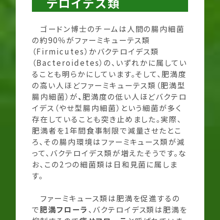
テロイデス類
ゴードン博士のチームは人間の腸内細菌
の約90％がファーミキューテス類
（Firmicutes）かバクテロイデス類
（Bacteroidetes）の、いずれかに属してい
ることも明らかにしています。そして、肥満度
の高い人ほどファーミキューテス類（肥満型
腸内細菌）が
、
肥満度の低い人ほどバクテロ
イデス（やせ型腸内細菌）という細菌が多く
存在していることも突き止めました。実際、
肥満者を1年間食事制限で減量させたとこ
ろ、その腸内環境はファーミキュース類が減
って、バクテロイデス類が増えたそうです。な
お、この2つの細菌類は日和見菌に属しま
す。
ファーミキュース類は肥満を促進するの
で
肥満フローラ
、バクテロイデス類は肥満を