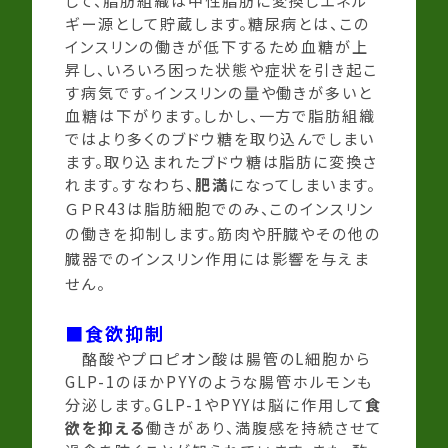
して、脂肪組織は中性脂肪に変換しエネル
ギー源として貯蔵します。糖尿病とは、この
インスリンの働きが低下するため血糖が上
昇し、いろいろ困った状態や症状を引き起こ
す病気です。インスリンの量や働きが多いと
血糖は下がります。しかし、一方で脂肪組織
ではより多くのブドウ糖を取り込んでしまい
ます。取り込まれたブドウ糖は脂肪に変換さ
れます。すなわち、
肥満
になってしまいます。
ＧＰＲ43は脂肪細胞でのみ、このインスリン
の働きを抑制します。筋肉や肝臓やその他の
臓器でのインスリン作用には影響を与えま
せん。
■食欲抑制
酪酸やプロピオン酸は腸管のL細胞から
GLP-1のほかPYYのような腸管ホルモンも
分泌します。GLP-1やPYYは脳に作用して
食
欲を抑える
働きがあり、満腹感を持続させて