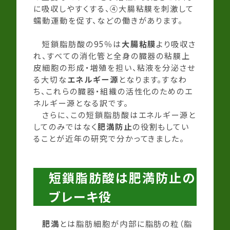
に吸収しやすくする、④大腸粘膜を刺激して
蠕動運動を促す、などの働きがあります。
短鎖脂肪酸の95％は
大腸粘膜
より吸収さ
れ、すべての消化管と全身の臓器の粘膜上
皮細胞の形成・増殖を担い、粘液を分泌させ
る大切な
エネルギー源
となります。すなわ
ち、これらの臓器・組織の活性化のためのエ
ネルギー源となる訳です。
さらに、この短鎖脂肪酸はエネルギー源と
してのみではなく
肥満防止
の役割もしてい
ることが近年の研究で分かってきました。
短鎖脂肪酸は肥満防止の
ブレーキ役
肥満
とは脂肪細胞が内部に脂肪の粒（脂