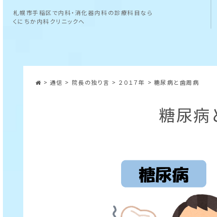
札幌市手稲区で内科・消化器内科の診療科目なら
くにちか内科クリニックへ
>
通信
>
院長の独り言
>
２０１７年
>
糖尿病と歯周病
糖尿病