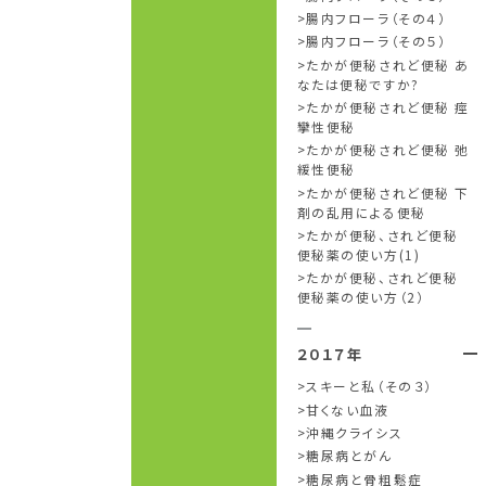
腸内フローラ（その４）
腸内フローラ（その５）
たかが便秘されど便秘 あ
なたは便秘ですか?
たかが便秘されど便秘 痙
攣性便秘
たかが便秘されど便秘 弛
緩性便秘
たかが便秘されど便秘 下
剤の乱用による便秘
たかが便秘、されど便秘
便秘薬の使い方(1)
たかが便秘、されど便秘
便秘薬の使い方（2）
２０１７年
スキーと私（その３）
甘くない血液
沖縄クライシス
糖尿病とがん
糖尿病と骨粗鬆症