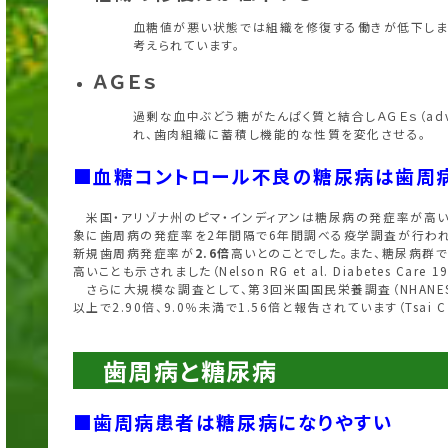
血糖値が悪い状態では組織を修復する働きが低下しま
考えられています。
ＡＧＥｓ
過剰な血中ぶどう糖がたんぱく質と結合しＡＧＥｓ（advance
れ、歯肉組織に蓄積し機能的な性質を変化させる。
■血糖コントロール不良の糖尿病は歯周
米国・アリゾナ州のピマ・インディアンは糖尿病の発症率が高い
象に歯周病の発症率を2年間隔で6年間調べる疫学調査が行われ
新規歯周病発症率が
2.6
倍
高いとのことでした。また、糖尿病群
高いことも示されました（Nelson RG et al. Diabetes Care 19
さらに大規模な調査として、第3回米国国民栄養調査（NHANE
以上で2.90倍、9.0％未満で1.56倍と報告されています（Tsai C et
歯周病と糖尿病
■歯周病患者は糖尿病になりやすい