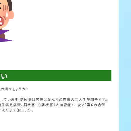
すい
て本当でしょうか？
ています。糖尿病は喫煙と並んで歯周病の二大危険因子です。
糖尿病足病変、脳梗塞・心筋梗塞（大血管症）に次ぐ
「第６の合併
ります(図1、2）。