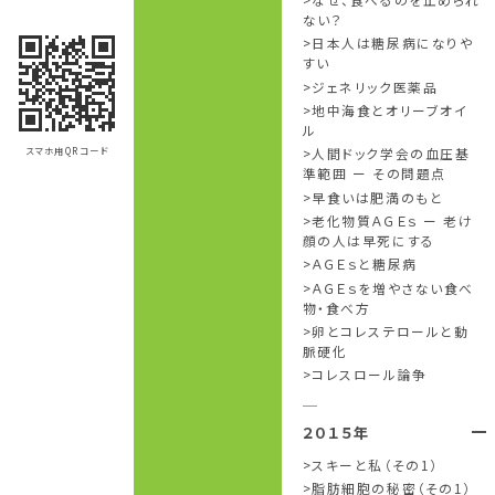
ない？
日本人は糖尿病になりや
すい
ジェネリック医薬品
地中海食とオリーブオイ
ル
スマホ用QRコード
人間ドック学会の血圧基
準範囲 ー その問題点
早食いは肥満のもと
老化物質ＡＧＥｓ ー 老け
顔の人は早死にする
ＡＧＥｓと糖尿病
ＡＧＥｓを増やさない食べ
物・食べ方
卵とコレステロールと動
脈硬化
コレスロール論争
２０１５年
スキーと私（その1）
脂肪細胞の秘密（その1）