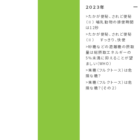
２０２３年
たかが便秘、されど便秘
（Ⅱ） 哺乳動物の排便時間
は12秒
たかが便秘、されど便秘
（Ⅱ） すっきり、快便
砂糖などの遊離糖の摂取
量は総摂取エネルギーの
5％未満に抑えることが望
ましい（WHO）
果糖（フルクトース）は危
険な糖？
果糖（フルクトース）は危
険な糖？(その２）