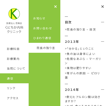
お知らせ
目次
お問い合わせ
院長の独り言 – 目次
ひまわり通信
２０１３年
院長の独り言
「分かる」ということ
診療科目
魚の油は身体によい
診療案内
危険なあぶら – マーガリ
ン
果物は肥りやすい
当院について
胃がんの原因 － ピロリ
菌
通信
リンク
２０１４年
飲むヒアルロン酸は効き
アクセス
ますか？
なぜ、食べるのを止められ