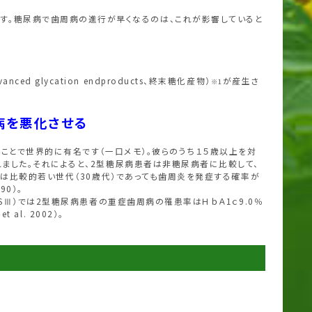
す。糖尿病で歯周病の進行が早くなるのは、これが影響していると
d glycation endproducts、終末糖化産物）
が産生さ
※1
病を悪化させる
ことで世界的に有名です（一口メモ）。彼らのうち１５歳以上を対
ました。それによると、2型糖尿病患者は非糖尿病者に比較して、
では比較的若い世代（30歳代）であっても歯周炎を発症する確率が
90）。
SⅢ）では2型糖尿病患者の重症歯周病の罹患率はＨｂＡ1ｃ9.0％
 al. 2002）。