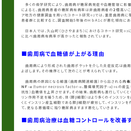
多くの疫学研究により、歯周病が糖尿病発症や血糖管理に影響を
によると、歯周病患者の糖尿病有病率は非歯周病者の
２倍
高いこ
ア地方の健康調査を用いたコホート研究
では、重度歯周病に
※2
患者群と比較すると、調査開始5年後のＨｂＡ1ｃが悪化傾向にあ
日本人では、久山町（ひさやままち）におけるコホート研究
※3
に比べ歯周病有病率が高かったと報告されています。
■歯周病で血糖値が上がる理由
歯周病により形成された歯周ポケットを介した炎症反応は歯周
よぼします。その機序として次のことが考えられています。
歯周病の原因となる細菌（歯周病関連細菌）から出される
内毒
ＮＦ-α
（tumor necrosis factor-α、腫瘍壊死因子-α)
の産生
※6
抗性）血糖値を上昇させます。その結果、歯周病も進行していくと
リン作用不足を補うため、体（膵β細胞）はより多くのインスリンを
くとインスリン産生細胞である膵β細胞が疲労して、インスリンを
て、更なる悪循環に陥り糖尿病ますます悪化していきます。
■歯周病治療は血糖コントロールを改善