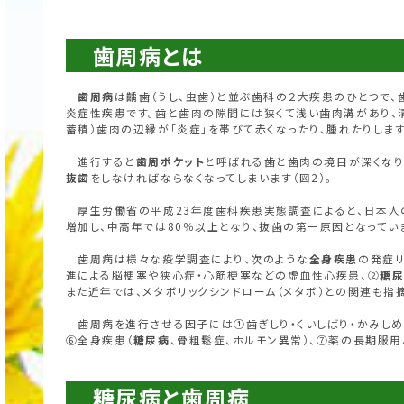
歯周病とは
歯周病
は齲歯（うし、虫歯）と並ぶ歯科の２大疾患のひとつで
炎症性疾患です。歯と歯肉の隙間には狭くて浅い歯肉溝があり、
蓄積）歯肉の辺縁が「炎症」を帯びて赤くなったり、腫れたりしま
進行すると
歯周ポケット
と呼ばれる歯と歯肉の境目が深くなり
抜歯
をしなければならなくなってしまいます（図2）。
厚生労働省の平成23年度歯科疾患実態調査によると、日本人
増加し、中高年では80％以上となり、抜歯の第一原因となっ
歯周病は様々な疫学調査により、次のような
全身疾患
の発症リ
進による脳梗塞や狭心症・心筋梗塞などの虚血性心疾患、②
糖
また近年では、メタボリックシンドローム（メタボ）との関連も指
歯周病を進行させる因子には①歯ぎしり・くいしばり・かみしめ
⑥全身疾患（
糖尿病
、骨粗鬆症、ホルモン異常）、⑦薬の長期服用
糖尿病と歯周病