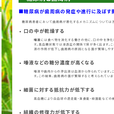
■糖尿病が歯周病の発症や進行に及ぼす
糖尿病患者において歯周病が悪化するメカニズムについては次
口の中が乾燥する
唾液
には食べ物を消化する働きの他に、口の中を浄化
す。高血糖状態では浸透圧の関係で尿が多く出ます。
液の作用が低下し歯周病の原因となる菌が繁殖しやす
唾液などの糖分濃度が高くなる
唾液や歯肉からの滲出液は血液から作られています。
す。この結果、歯周病の菌が繁殖すると考えられていま
細菌に対する抵抗力が低下する
高血糖により白血球の遊走能・貪食能・殺菌能などの
組織の修復力が低下する