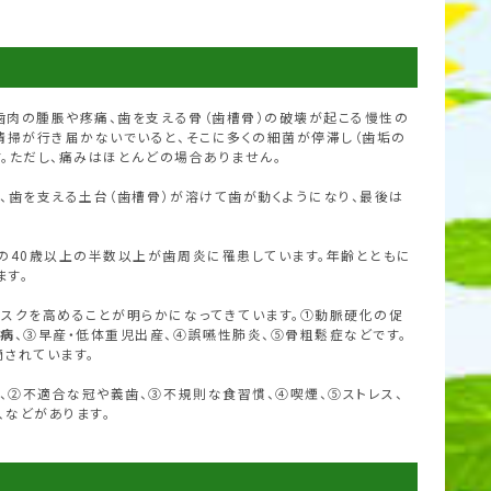
、歯肉の腫脹や疼痛、歯を支える骨（歯槽骨）の破壊が起こる慢性の
清掃が行き届かないでいると、そこに多くの細菌が停滞し（歯垢の
す。ただし、痛みはほとんどの場合ありません。
、歯を支える土台（歯槽骨）が溶けて歯が動くようになり、最後は
の40歳以上の半数以上が歯周炎に罹患しています。年齢とともに
ています。
スクを高めることが明らかになってきています。①動脈硬化の促
尿病
、③早産・低体重児出産、④誤嚥性肺炎、⑤骨粗鬆症などです。
摘されています。
、②不適合な冠や義歯、③不規則な食習慣、④喫煙、⑤ストレス、
、などがあります。