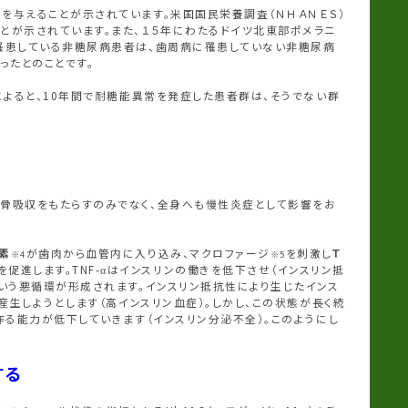
与えることが示されています。米国国民栄養調査（ＮＨＡＮＥＳ）
とが示されています。また、１５年にわたるドイツ北東部ポメラニ
罹患している非糖尿病患者は、歯周病に罹患していない非糖尿病
ったとのことです。
によると、10年間で耐糖能異常を発症した患者群は、そうでない群
骨吸収をもたらすのみでなく、全身へも慢性炎症として影響をお
素
が歯肉から血管内に入り込み、マクロファージ
を刺激し
Ｔ
※4
※5
を促進します。TNF-αはインスリンの働きを低下させ（インスリン抵
いう悪循環が形成されます。インスリン抵抗性により生じたインス
産生しようとします（高インスリン血症）。しかし、この状態が長く続
作る能力が低下していきます（インスリン分泌不全）。このようにし
する