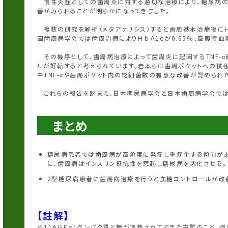
慢性炎症としての歯周炎に対する適切な治療により、糖尿病のコン
善がみられることが明らかになってきました。
複数の研究を解析（メタアナリシス）すると歯周基本治療後にＨｂＡ
国歯周病学会では歯周治療によりＨｂＡ1ｃが0.65％、空腹時血糖
その機序として、歯周病治療によって歯周炎に起因するTNF-
ルが好転すると考えられています。岩本らは歯周ポケットへの積極
中TNF-αや歯周ポケット内の総細菌数の有意な改善が認められ
これらの報告を踏まえ、日本糖尿病学会と日本歯周病学会では
まとめ
糖尿病患者では歯周病が高頻度に発症し重症化する傾向があ
に、歯周病はインスリン抵抗性を惹起し糖尿病を悪化させる
2型糖尿病患者に歯周病治療を行うと血糖コントロールが改
【註解】
※1）ＡＧＥｓ：タンパク質と糖が加熱されてできた物質のこと。