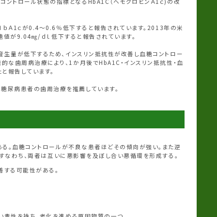
トロール状態の指標となるHbA1C（ヘモグロビンＡ1ｃ)の改
1ｃが0.4～0.6％低下すると報告されています。2013年の米
値が9.04㎎/ｄｌ低下すると報告されています。
α産生量が低下するため、インスリン抵抗性が改善し血糖コントロー
的な歯周病治療により、1か月後でHbA1C・インスリン抵抗性・血
たと報告しています。
糖尿病患者の歯周治療を推薦しています。
る。血糖コントロールが不良な患者ほどその傾向が強い。また逆
。すなわち、両者は互いに悪影響を及ぼし合い悪循環を形成する。
善する可能性がある。
強い毒性を持ち、老化を進める原因物質の一つ。