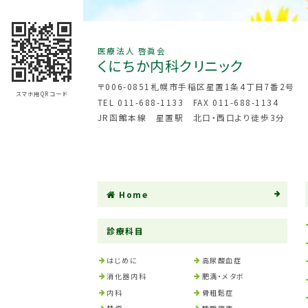
医療法人 啓眞会
くにちか
内科クリニック
〒006-0851
札幌市手稲区星置1条4丁目7番2号
スマホ用QRコード
TEL 011-688-1133
FAX 011-688-1134
JR函館本線 星置駅 北口・西口より徒歩3分
Home
診療科目
はじめに
高尿酸血症
消化器内科
肥満・メタボ
内科
骨粗鬆症