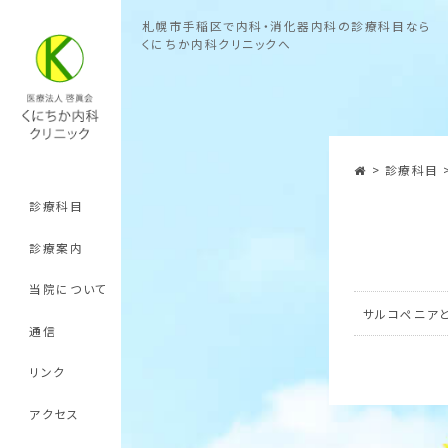
札幌市手稲区で内科・消化器内科の診療科目なら
くにちか内科クリニックへ
>
診療科目
診療科目
診療案内
当院について
サルコペニア
通信
リンク
アクセス