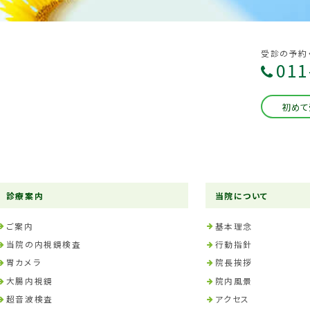
受診の予約
011
初めて
診療案内
当院について
ご案内
基本理念
当院の内視鏡検査
行動指針
胃カメラ
院長挨拶
大腸内視鏡
院内風景
超音波検査
アクセス