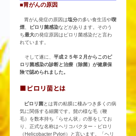
■胃がんの原因
胃がん発症の原因は
塩分
の多い食生活や
喫
煙
、
ピロリ菌感染
などがあります。そのう
ち
最大
の発症原因はピロリ菌感染だと言わ
れています。
そして遂に、
平成２５年２月からこのピ
ロリ菌感染の診断と治療（除菌）が健康保
険で認められました。
■ピロリ菌とは
ピロリ菌
とは胃の粘膜に棲みつき多くの病
気に関係する細菌です。髭の様な毛（鞭
毛）を数本持ち「らせん状」の形をしてお
り、正式な名称はヘリコバクター・ピロリ
（Helicobacter Pylori）と言います。「ヘリ