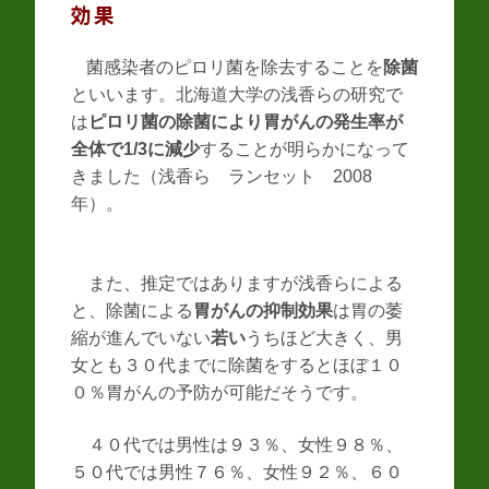
効果
菌感染者のピロリ菌を除去することを
除菌
といいます。北海道大学の浅香らの研究で
は
ピロリ菌の除菌により胃がんの発生率が
全体で1/3に減少
することが明らかになって
きました（浅香ら ランセット 2008
年）。
また、推定ではありますが浅香らによる
と、除菌による
胃がんの抑制効果
は胃の萎
縮が進んでいない
若い
うちほど大きく、男
女とも３０代までに除菌をするとほぼ１０
０％胃がんの予防が可能だそうです。
４０代では男性は９３％、女性９８％、
５０代では男性７６％、女性９２％、６０