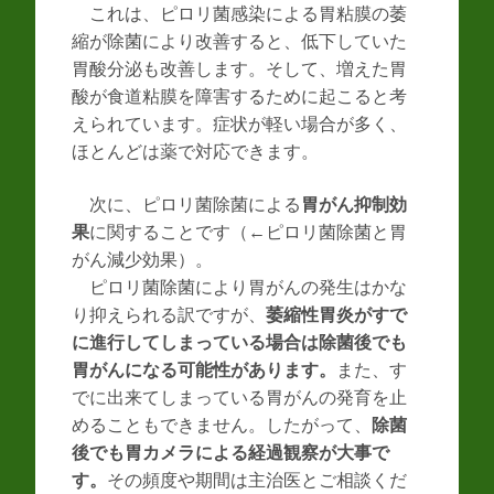
これは、ピロリ菌感染による胃粘膜の萎
縮が除菌により改善すると、低下していた
胃酸分泌も改善します。そして、増えた胃
酸が食道粘膜を障害するために起こると考
えられています。症状が軽い場合が多く、
ほとんどは薬で対応できます。
次に、ピロリ菌除菌による
胃がん抑制効
果
に関することです（←ピロリ菌除菌と胃
がん減少効果）。
ピロリ菌除菌により胃がんの発生はかな
り抑えられる訳ですが、
萎縮性胃炎がすで
に進行してしまっている場合は除菌後でも
胃がんになる可能性があります。
また、す
でに出来てしまっている胃がんの発育を止
めることもできません。したがって、
除菌
後でも胃カメラによる経過観察が大事で
す。
その頻度や期間は主治医とご相談くだ