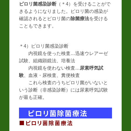
ピロリ菌感染診断
（＊4）を受けることがで
きるようになりました。ピロリ菌の感染が
確認されるとピロリ菌の
除菌療法
を受ける
こともできます。
＊4）ピロリ菌感染診断
内視鏡を使った検査…迅速ウレアーゼ
試験、組織顕鏡法、培養法
内視鏡を使わない検査…
尿素呼気試
験
、血液・尿検査、糞便検査
これら検査のうちピロリ菌がいないと
いう診断（非感染診断）には尿素呼気試験
が最も正確。
ピロリ菌除菌療法
■ピロリ菌除菌療法