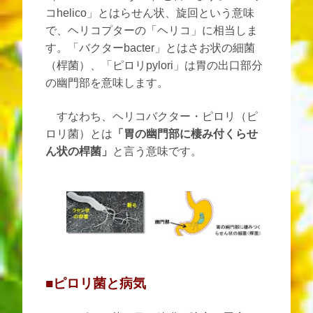
コhelico」とはらせん状、旋回という意味
で、ヘリコプターの「ヘリコ」に相当しま
す。「バクターbacter」とはさお状の細菌
（桿菌）、「ピロリpylori」は胃の出口部分
の幽門部を意味します。
すなわち、ヘリコバクター・ピロリ（ピ
ロリ菌）とは
「胃の幽門部に棲み付くらせ
ん状の桿菌」
と言う意味です。
■ピロリ菌と病気