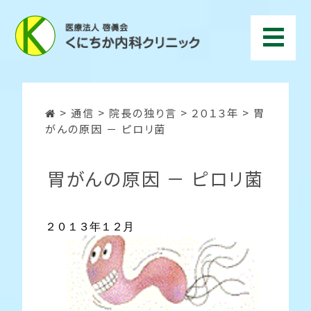
>
通信
>
院長の独り言
>
２０１３年
>
胃
がんの原因 － ピロリ菌
胃がんの原因 － ピロリ菌
２０１３年１２月