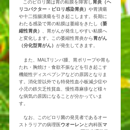
このピロリ菌は胃の粘膜を障害し
胃炎（ヘ
リコバクター・ピロリ感染胃炎）
や胃潰瘍
や十二指腸潰瘍を引き起こします。長期に
わたる感染で胃の粘膜は萎縮をきたし
（萎
縮性胃炎）
、胃がんが発生しやすい粘膜へ
と変化します。この萎縮性胃炎から
胃がん
（分化型胃がん）
が発生してきます。
また、MALTリンパ腫、胃ポリープや胃も
たれ・胸焼け・食欲不振などを引き起こす
機能性ディスペプシアなどの原因となりま
す。消化管以外でも特発性血小板減少症や
小児の鉄欠乏性貧血、慢性蕁麻疹など様々
な病気の原因になることが分かっていま
す。
なお、このピロリ菌の発見者であるオー
ストラリアの病理医
ウオーレン
と内科医
マ