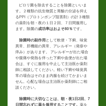
ピロリ菌を除去することを除菌といいま
す。２種類の抗生物質と胃酸の分泌を抑え
るPPI（プロトンポンプ阻害剤）の計３種類
の薬剤を朝・夜の１日２回、７日間服用し
ます。除菌の
成功率はおよそ80％
です。
除菌時の副作用
として軟便・下痢、味覚
異常、肝機能の異常、アレルギー（発疹や
痒み）があります。 アレルギーが出た場合
や腹痛や発熱を伴った下痢や血便が出た場
合は、すぐに服用を中止して主治医か薬剤
師に相談してください。軽い下痢や味覚異
常の場合はそのまま内服を続けてかまいま
せん。心配な場合は主治医か薬剤師にご相
談ください。
除菌時に大切なことは、朝・夜1日2回、7
日間忘れずに薬を服用することです。
薬を