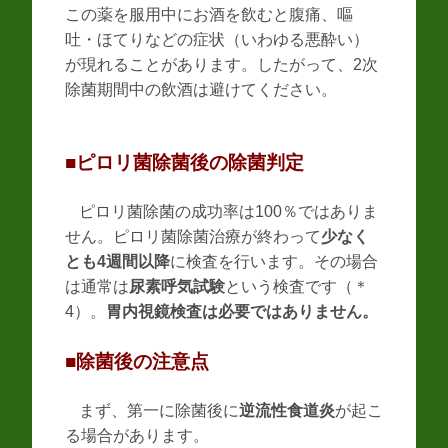
この薬を服用中にお酒を飲むと腹痛、嘔
吐・ほてりなどの症状（いわゆる悪酔い）
が現れることがあります。したがって、2次
除菌期間中の飲酒は避けてください。
■ピロリ菌除菌後の除菌判定
ピロリ菌除菌の成功率は100％ではありま
せん。ピロリ菌除菌治療が終わって
少なく
とも4週間以降
に検査を行います。その場合
は通常は
尿素呼気試験
という検査です（＊
4）。
胃内視鏡検査は必要ではありません。
■除菌後の注意点
まず、第一に除菌後に
逆流性食道炎
が起こ
る場合があります。